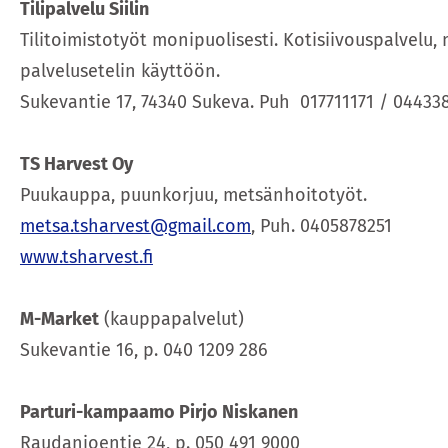
Tilipalvelu Siilin
Tilitoimistotyöt monipuolisesti. Kotisiivouspalvelu,
palvelusetelin käyttöön.
Sukevantie 17, 74340 Sukeva. Puh 017711171 / 04433
TS Harvest Oy
Puukauppa, puunkorjuu, metsänhoitotyöt.
metsa.tsharvest@gmail.com
, Puh. 0405878251
www.tsharvest.fi
M-Market
(kauppapalvelut)
Sukevantie 16, p. 040 1209 286
Parturi-kampaamo Pirjo Niskanen
Raudanjoentie 24, p. 050 491 9000