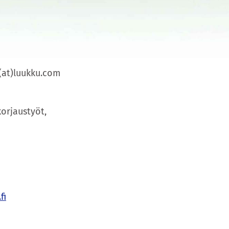
u(at)luukku.com
korjaustyöt,
fi