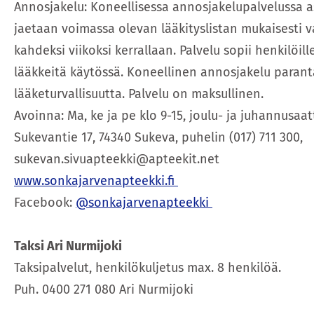
Annosjakelu: Koneellisessa annosjakelupalvelussa 
jaetaan voimassa olevan lääkityslistan mukaisesti 
kahdeksi viikoksi kerrallaan. Palvelu sopii henkilöille
lääkkeitä käytössä. Koneellinen annosjakelu paranta
lääketurvallisuutta. Palvelu on maksullinen.
Avoinna: Ma, ke ja pe klo 9-15, joulu- ja juhannusaat
Sukevantie 17, 74340 Sukeva, puhelin (017) 711 300,
sukevan.sivuapteekki@apteekit.net
www.sonkajarvenapteekki.fi
Facebook:
@sonkajarvenapteekki
Taksi Ari Nurmijoki
Taksipalvelut, henkilökuljetus max. 8 henkilöä.
Puh. 0400 271 080 Ari Nurmijoki