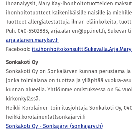
Ihoanalyysit, Mary Kay-ihonhoitotuotteiden maksut
ihonhoitotuotteet kaikenikäisille naisille ja miehill
Tuotteet allergiatestattuja ilman eläinkokeita, tuott
Puh. 040-5502885, arja.alanen@pp.inet.fi, Sukevanti
arja.alanen.marykay.fi
Facebook:
its.ihonhoitokonsulttiSukevalla.Arja.Mar
Sonkakoti Oy
Sonkakoti Oy on Sonkajärven kunnan perustama ja
jonka toimialana on tuottaa ja ylläpitää vuokra-as
kunnan alueella. Yhtiömme omistuksessa on 54 vu
kirkonkylässä.
Heikki Korolainen toimitusjohtaja Sonkakoti Oy, 040
heikki.korolainen(at)sonkajarvi.fi
Sonkakoti Oy - Sonkajärvi (sonkajarvi.fi)