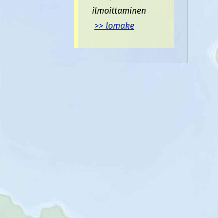
ilmoittaminen
>> lomake