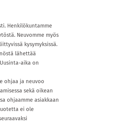
asti. Henkilökuntamme
käytöstä. Neuvomme myös
iittyvissä kysymyksissä.
nöstä lähettää
 Uusinta-aika on
e ohjaa ja neuvoo
itamisessa sekä oikean
aessa ohjaamme asiakkaan
uotetta ei ole
seuraavaksi