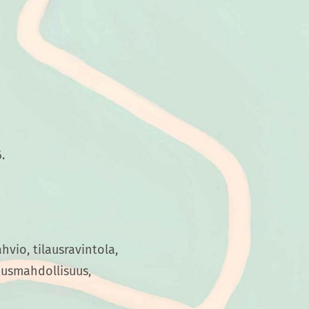
.
vio, tilausravintola,
stusmahdollisuus,