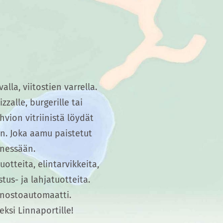
lla, viitostien varrella.
zalle, burgerille tai
hvion vitriinistä löydät
n. Joka aamu paistetut
ennessään.
otteita, elintarvikkeita,
tus- ja lahjatuotteita.
snostoautomaatti.
eksi Linnaportille!