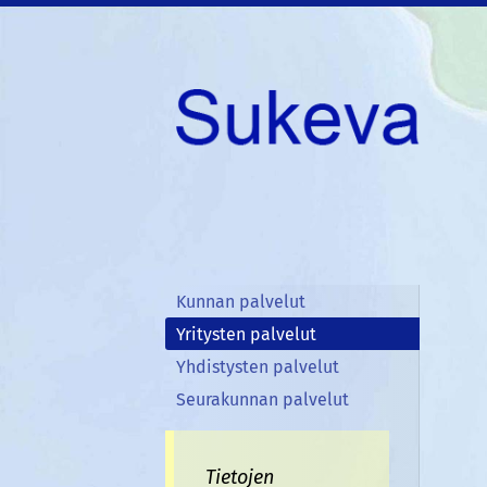
Siirry
sivun
sisältöön
Sukeva
Kunnan palvelut
Yritysten palvelut
Yhdistysten palvelut
Seurakunnan palvelut
Tietojen