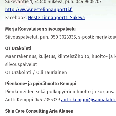
Sukevantie 1, 74340 Sukeva, puh. 044 9605207
http://www.nestelinnanportti.fi
Facebook:
Neste Linnanportti Sukeva
Merja Kouvalaisen siivouspalvelu
Siivouspalvelut, puh. 050 3023335, s-posti: merjako
OT Urakointi
Maanrakennus, kuljetus, kiinteistöhoito, huolto- ja 
siivouspalvelut
OT Urakointi / Olli Tauriainen
Pienkone- ja pyörähuolto Kemppi
Pienkoneiden sekä polkupyörien huolto ja korjaus.
Antti Kemppi 045-2355339
antti.kemppi@saunalahti.
Skin Care Consulting Arja Alanen