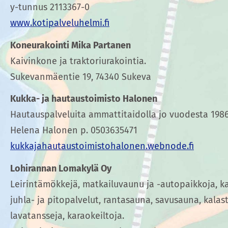
y-tunnus 2113367-0
www.kotipalveluhelmi.fi
Koneurakointi Mika Partanen
Kaivinkone ja traktoriurakointia.
Sukevanmäentie 19, 74340 Sukeva
Kukka- ja hautaustoimisto Halonen
Hautauspalveluita ammattitaidolla jo vuodesta 1986
Helena Halonen p. 0503635471
kukkajahautaustoimistohalonen.webnode.fi
Lohirannan Lomakylä Oy
Leirintämökkejä, matkailuvaunu ja -autopaikkoja, kah
juhla- ja pitopalvelut, rantasauna, savusauna, kala
lavatansseja, karaokeiltoja.