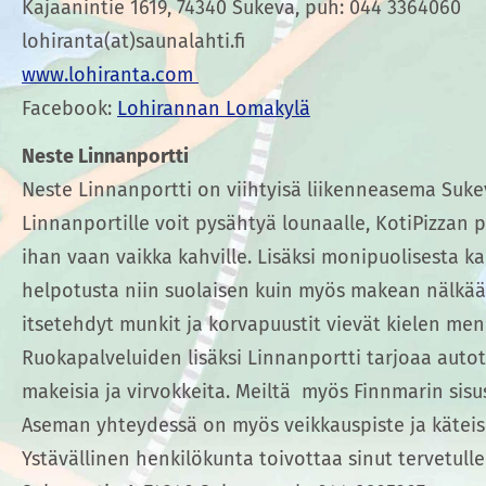
Kajaanintie 1619, 74340 Sukeva, puh: 044 3364060
lohiranta(at)saunalahti.fi
www.lohiranta.com
Facebook:
Lohirannan Lomakylä
Neste Linnanportti
Neste Linnanportti on viihtyisä liikenneasema Sukeva
Linnanportille voit pysähtyä lounaalle, KotiPizzan piz
ihan vaan vaikka kahville. Lisäksi monipuolisesta ka
helpotusta niin suolaisen kuin myös makean nälkää
itsetehdyt munkit ja korvapuustit vievät kielen m
Ruokapalveluiden lisäksi Linnanportti tarjoaa autotu
makeisia ja virvokkeita. Meiltä myös Finnmarin sisus
Aseman yhteydessä on myös veikkauspiste ja kätei
Ystävällinen henkilökunta toivottaa sinut tervetulle