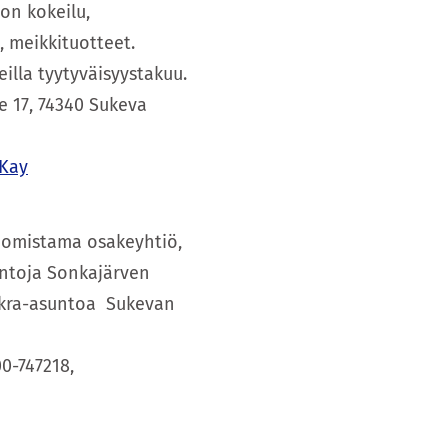
on kokeilu,
e, meikkituotteet.
eilla tyytyväisyystakuu.
e 17, 74340 Sukeva
yKay
 omistama osakeyhtiö,
untoja Sonkajärven
okra-asuntoa Sukevan
0-747218,