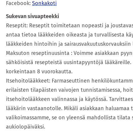
Facebook:
Sonkakoti
Sukevan sivuapteekki
Reseptit: Reseptit toimitetaan nopeasti ja joustav
antaa tietoa lääkkeiden oikeasta ja turvallisesta 
lääkkeiden hintoihin ja sairausvakuutuskorvauksiin l
Maksuton reseptinuusinta : Voimme asiakkaan pyyn
sähköisistä resepteistä uusintapyyntöjä lääkäreille.
korkeintaan 8 vuorokautta.
Itsehoitolääkkeet: Farmaseuttinen henkilökuntamm
erilaisten tilapäisten vaivojen tunnistamisessa, ho
itsehoitolääkkeen valinnassa ja käytössä. Tarvitt
lääkärin vastaanotolle. Mikäli asiakkaan haluamaa t
valikoimassamme, se on yleensä mahdollista tilata 
aukiolopäiväksi.