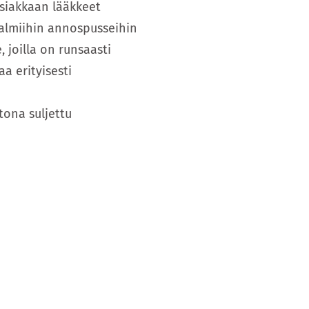
asiakkaan lääkkeet
valmiihin annospusseihin
, joilla on runsaasti
a erityisesti
tona suljettu